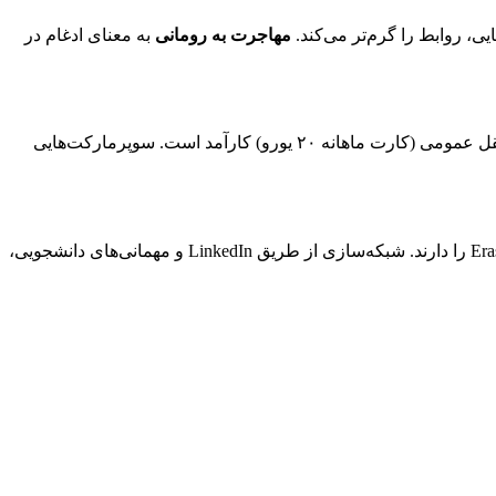
ی، روابط را گرم‌تر می‌کند.
مهاجرت به رومانی
به معنای ادغام در
خوابگاه‌ها (۱۵۰-۳۰۰ یورو) یا آپارتمان‌های اشتراکی (۳۵۰-۵۰۰ یورو) گزینه‌های اصلی هستند. غذاهای محلی ارزان (۵-۱۰ یورو وعده) و حمل‌ونقل عمومی (کارت ماهانه ۲۰ یورو) کارآمد است. سوپرمارکت‌هایی
هیجان‌انگیز است. دانشگاه‌ها باشگاه‌های ورزشی، تئاتر و رویدادهای Erasmus را دارند. شبکه‌سازی از طریق LinkedIn و مهمانی‌های دانشجویی،