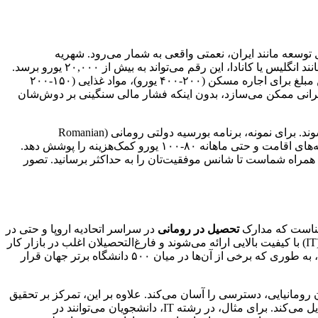
توسعه مانند ایران، نعمتی واقعی به شمار می‌رود. شهریه
دانشگاه‌های دولتی رومانی برای دانشجویان بین‌المللی معمولاً بین ۲۰۰۰ تا ۵۰۰۰ یورو در سال متغیر است، در حالی که در کشورهای غربی مانند انگلیس یا کانادا، این رقم می‌تواند به بیش از ۲۰,۰۰۰ یورو برسد.
علاوه بر این، هزینه‌های زندگی ماهانه در شهرهای اصلی مانند بخارست، کلوژ-نپوکا یا تیمیشوارا، حدود ۵۰۰ تا ۸۰۰ یورو را شامل می‌شود. این مبلغ برای اجاره مسکن (۲۰۰-۴۰۰ یورو)، مواد غذایی (۱۵۰-۲۰۰
یرانی ممکن می‌سازد، بدون اینکه فشار مالی سنگینی بر دوش‌شان
، ما با سال‌ها تجربه در مشاوره مهاجرتی، به صدها دانشجوی ایرانی کمک کرده‌ایم تا از بورسیه‌های تحصیلی رومانی بهره‌مند شوند. برای نمونه، برنامه بورسیه دولتی رومانی (Romanian
Government Scholarship)، که هر سال برای دانشجویان بین‌المللی از کشورهای غیراروپایی اعطا می‌شود، می‌تواند تا ۱۰۰ درصد شهریه، هزینه‌های اقامت و حتی ماهانه ۸۰-۱۰۰ یورو کمک‌هزینه را پوشش دهد.
 همراه شماست تا شانس موفقیت‌تان را به حداکثر برسانید. تصور
تحصیل در رومانی
در سراسر اتحادیه اروپا و حتی در
کشورهای خارج از آن، کاملاً معتبر و قابل انتقال هستند. رشته‌هایی مانند پزشکی، دندانپزشکی، مهندسی، حقوق، اقتصاد و فناوری اطلاعات (IT) با کیفیت بالایی ارائه می‌شوند و فارغ‌التحصیلان اغلب در بازار کار
جهانی جذب می‌شوند. دانشگاه‌های رومانیایی در رتبه‌بندی‌های جهانی مانند QS یا Times Higher Education، جایگاه‌های مناسبی کسب کرده‌اند، به طوری که برخی از آن‌ها در میان ۵۰۰ دانشگاه برتر جهان قرار
به زبان رومانیایی، دسترسی را آسان می‌کند. علاوه بر این، تمرکز بر تحقیق
را به تجربه‌ای تحول‌آفرین تبدیل می‌کند. برای مثال، در رشته IT، دانشجویان می‌توانند در