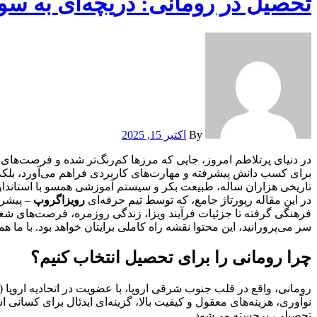
تحصیل در رومانی: دریچه‌ای به سو
By
اکتبر 15, 2025
در دنیای پرتلاطم امروز، جایی که مرزها کم‌رنگ‌تر شده و فرصت‌ه
برای کسب دانش پیشرفته و مهارت‌های کاربردی فراهم می‌آورد، بلکه
تاریخی هزاران ساله، طبیعت بکر و سیستم آموزشی همسو با استاندارده
در این مقاله رپورتاژ جامع، که توسط تیم حرفه‌ای
رویزاگروپ
– پیشرو
فرهنگی گرفته تا جزئیات فرآیند ویزا، زندگی روزمره، فرصت‌های شغل
سر می‌پرورانید، این محتوا نقشه راه کاملی برایتان خواهد بود. با ما ه
چرا رومانی را برای تحصیل انتخاب کنیم؟
رومانی، واقع در قلب جنوب شرقی اروپا، با عضویت در اتحادیه اروپا (از سال ۲۰۰۷) و ناتو، بستری امن، پایدار و مدرن برای دانشجویان بین‌المللی 
نوآوری، هزینه‌های معقول و کیفیت بالا، گزینه‌ای ایدئال برای کسانی 
تحصیلی، برجسته می‌شود.