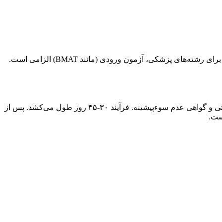
ابتدا، رشته و دانشگاه را بر اساس علایق انتخاب کنید. مدارک لازم شامل دیپلم/لیسانس ترجمه‌شده، ریزنمرات، پاسپورت و انگیزه‌نامه است. برای رشته‌های پزشکی، آزمون ورودی (مانند BMAT) الزامی است.
ویزای D برای اقامت بیش از ۹۰ روز، از سفارت رومانی در تهران صادر می‌شود. مدارک: پذیرش‌نامه، تمکن مالی (۵۰۰۰ یورو)، بیمه مسافرتی و گواهی عدم سوءپیشینه. فرآیند ۳۰-۴۵ روز طول می‌کشد. پس از
ست.