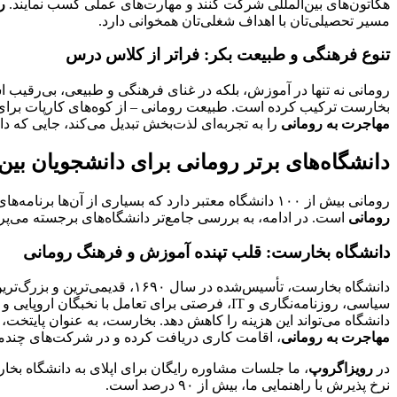
هکاتون‌های بین‌المللی شرکت کنند و مهارت‌های عملی کسب نمایند.
ر
مسیر تحصیلی‌تان با اهداف شغلی‌تان همخوانی دارد.
تنوع فرهنگی و طبیعت بکر: فراتر از کلاس درس
رومانی نه تنها در آموزش، بلکه در غنای فرهنگی و طبیعی، بی‌رقیب 
بخارست ترکیب کرده است. طبیعت رومانی – از کوه‌های کارپات برای ا
مهاجرت به رومانی
را به تجربه‌ای لذت‌بخش تبدیل می‌کند، جایی که دا
دانشگاه‌های برتر رومانی برای دانشجویان بین‌
رومانی بیش از ۱۰۰ دانشگاه معتبر دارد که بسیاری از آن‌ها برنامه‌های انگلیسی‌زبان برای دانشجویان بین‌المللی ارائه می‌دهند. انتخاب دانشگاه مناسب، بر اساس رشته و شهر، کلید موفقیت در
رومانی
است. در ادامه، به بررسی جامع‌تر دانشگاه‌های برجسته می‌پرد
دانشگاه بخارست: قلب تپنده آموزش و فرهنگ رومانی
دانشگاه بخارست، تأسیس‌شده در سال ۱۶۹۰، قدیمی‌ترین و بزرگ‌ترین دانشگاه رومانی است که بیش از ۳۰,۰۰۰ دانشجو را میزبانی می‌کند.
دانشگاه می‌تواند این هزینه را کاهش دهد. بخارست، به عنوان پایتخت
مهاجرت به رومانی
، اقامت کاری دریافت کرده و در شرکت‌های چندملیتی مانند IBM یا Vodafone مشغول
در
رویزاگروپ
، ما جلسات مشاوره رایگان برای اپلای به دانشگاه بخار
نرخ پذیرش با راهنمایی ما، بیش از ۹۰ درصد است.