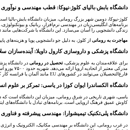
دانشگاه بابش-بالیای کلوژ-نپوکا: قطب مهندسی و نوآوری
کلوژ-نپوکا، دومین شهر بزرگ رومانی، میزبان دانشگاه بابش-بالیا است که با تمرکز بر رشته‌های STEM (علوم، فناوری، مهن
زندگی دانشجویی را آسان می‌سازد. این دانشگاه با شرکت‌هایی مانند Bosch و Siemens همکاری دارد، که فرصت‌های کارآموزی را فراهم می‌کند.
مهاجرت به رومانی
از کلوژ، به دلیل جو دانشجویی پویا و هزینه‌های 
دانشگاه پزشکی و داروسازی کارول داویلا: آینده‌سازان س
برای علاقه‌مندان به علوم پزشکی،
تحصیل در رومانی
فارغ‌التحصیلان می‌توانند در کشورهای EU مانند آلمان یا فرانسه کار کنند. این مسیر،
دانشگاه الکساندرا ایوان کوزا در یاسی: تمرکز بر علوم ان
یاسی، شهری تاریخی در شرق رومانی، میزبان این دانشگاه است که 
کاوش عمیق فرهنگ اروپایی است. برنامه‌های تبادل با دانشگاه‌های ای
دانشگاه پلی‌تکنیک تیمیشوارا: مهندسی پیشرفته و فناوری
در غرب رومانی، این دانشگاه بر مهندسی مکانیک، الکترونیک و انرژی 