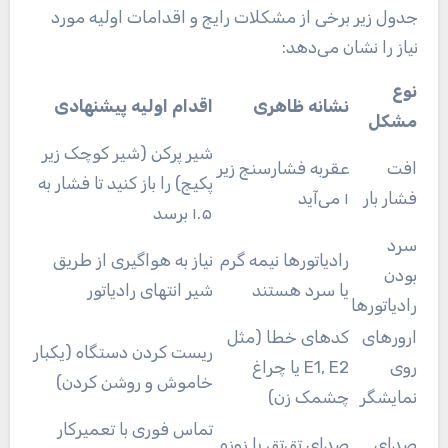
جدول زیر برخی از مشکلات رایج و اقدامات اولیه مورد
نیاز را نشان می‌دهد:
نوع
نشانه ظاهری
اقدام اولیه پیشنهادی
مشکل
شیر پرکن (شیر کوچک زیر
افت
عقربه فشارسنج زیر
پکیج) را باز کنید تا فشار به
فشار بار
۱ می‌آید
۱.۵ برسد
سرد
رادیاتورها نیمه گرم
نیاز به هواگیری از طریق
بودن
یا سرد هستند
شیر انتهای رادیاتور
رادیاتورها
ارورهای
کدهای خطا (مثل
ریست کردن دستگاه (یکبار
روی
E1, E2 یا چراغ
خاموش و روشن کردن)
نمایشگر
چشمک زن)
تماس فوری با تعمیرکار
صدای
صدای تق‌تق یا زوزه