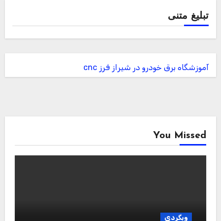
تبلیغ متنی
آموزشگاه برق خودرو در شیراز
فرز cnc
You Missed
وبگردی