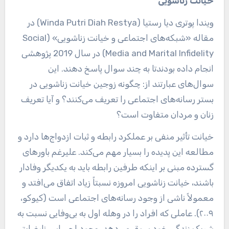
خیانت زناشویی
ویندا پوتری دیا رستیا (
Winda Putri Diah Restya
) در
مقاله «شبکه‌های اجتماعی و خیانت زناشویی» (
Social
Media
and Marital Infidelity) در سال 2019 پژوهشی
انجام داده بودندتا به چند سوال پاسخ دهند. این
سوال‌های عبارتند از: چگونه زوجین خیانت زناشویی در
بستر رسانه‌های اجتماعی را تعریف می‌کنند؟ و آیا تعریف
زنان و مردان متفاوت است؟
خیانت تأثیر منفی بر عملکرد رابطه و ثبات ازدواج‌ها دارد و
مطالعه این پدیده را بسیار مهم می‌کند. علیرغم باورهای
گسترده مبنی بر اینکه طرفین رابطه باید به یکدیگر وفادار
باشند، خیانت زناشویی امروزه نسبتاً زیاد اتفاق می‌افتد و
معمولاً ناشی از وجود رسانه‌های اجتماعی است (کیوکو،
۲۰۰۹). عاملی که افراد را در وهله اول به بی‌وفایی نسبت به
شریک زندگی خود سوق می‌دهد، وجود احساس نارضایتی