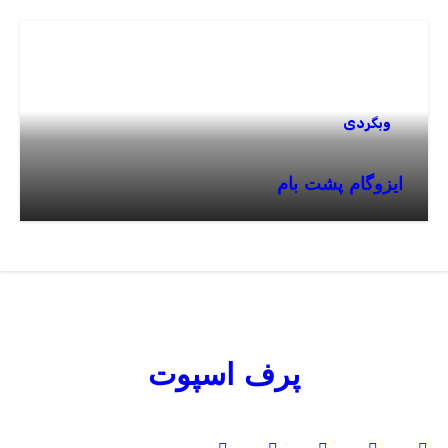
وبگردی
ایزوگام پشت بام
پرف اسپوت