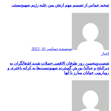
تمجید حماس از تصمیم مهم ارتش یمن علیه رژیم صهیونیستی
نویسنده
دسامبر 10, 2023
اخبار
شصت‌وپنجمین روز طوفان الاقصی|حملات شدید اشغالگران به
دیرالبلح و جبالیا/ یورش گسترده صهیونیست‌ها به کرانه باختری و
رویارویی جوانان مبارز با آنها