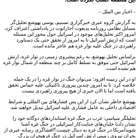
– اخبار بین الملل –
به گزارش گروه عبری خبرگزاری تسنیم، یوسی یهوشع تحلیل‌گر
مسایل نظامی روزنامه یدیعوت آحارانوت در یادداشتی اعتراف کرد،
امروز اکثر تحلیل‌های موجود در اسرائیل حول محور این مسئله
است که ارتش اسرائیل تا به امروز از تحقق حتی یک دستاورد
راهبردی در جنگ علیه نوار غزه هم عاجز مانده است.
براساس تحلیل یهوشع، به رغم پیشروی زمینی در نوار غزه، ارتش
اسرائیل حتی موفق به تسلط کامل بر چند منطقه از شمال نوار غزه
هم نشده است.
او در این زمینه افزود: می‌توان جنگ در نوار غزه را در یک جمله
خلاصه کرد: تا به امروز چندین پیروزی تاکتیکی علیه حماس تحقق
یافته است اما تا الان خبری از هیچ پیروزی راهبردی نیست.
یهوشع خاطر نشان کرد از این پس فشارهای بین المللی و شرایط
اقتصادی داخلی به عامل فشاری علیه اسرائیل تبدیل خواهند شد.
تحلیلگر سیاسی: غرب در جنگ غزه استانداردهای دوگانه خود را
نشان دادبا خلبان‌های جنایت‌کار اسرائیلی در جنگ غزه آشنا
شویدآمریکا در جنگ غزه به دنبال چیست؟افشاگری رسانه عبری از
بحران نیروی زمینی ارتش اسرائیل در جنگ غزهبحران بزرگ