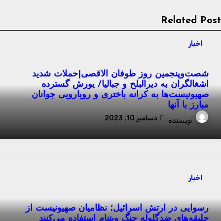
Related Pos
اخبار
شصت‌وپنجمین روز طوفان الاقصی|حملات شدید
اشغالگران به دیرالبلح و جبالیا/ یورش گسترده
صهیونیست‌ها به کرانه باختری و رویارویی جوانان
مبارز با آنها
دسامبر 10, 2023
نویسنده
اخبار
رسوایی در ارتش اسرائیل؛ نظامیان صهیونیست از
جلیقه‌های ضدگلوله جنگ ویتنام استفاده می‌‌کنند